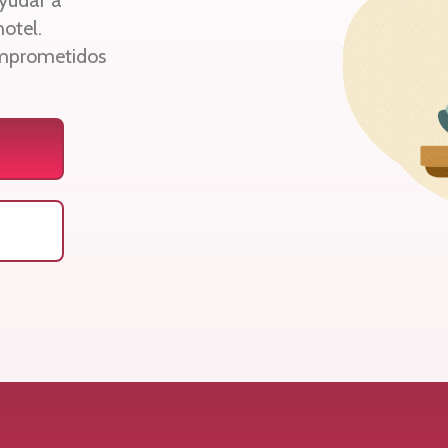
yudar a
hotel.
omprometidos