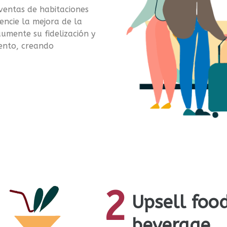
ventas de habitaciones
tencie la mejora de la
umente su fidelización y
mento, creando
2
Upsell foo
beverage