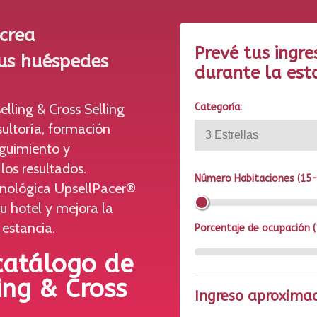
 crea
Prevé tus ingre
tus huéspedes
durante la est
lling & Cross Selling
Categoría:
ultoría, formación
eguimiento y
os resultados.
Número Habitaciones (15-
cnológica UpsellPacer®
u hotel y mejora la
 estancia.
Porcentaje de ocupación 
catálogo de
ing & Cross
Ingreso aproxima