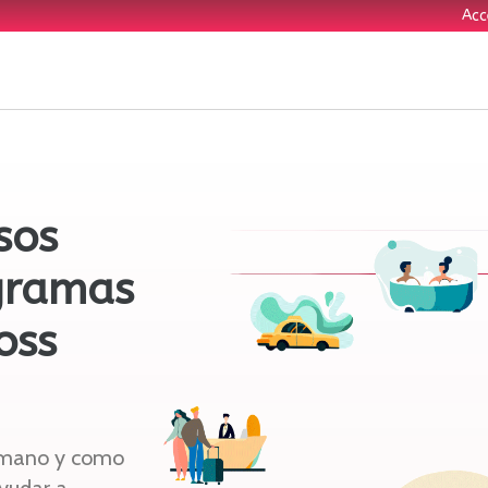
Acc
sos
gramas
oss
n mano y como