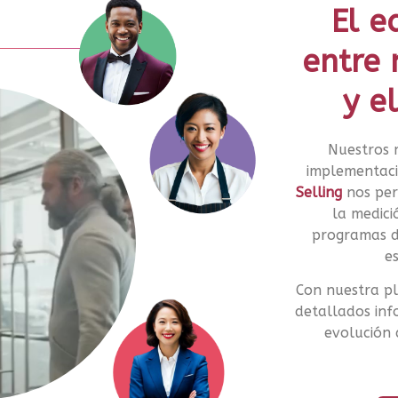
El e
entre 
y e
Nuestros
implementac
Selling
nos per
la
medició
programas de
es
Con nuestra p
detallados inf
evolución 